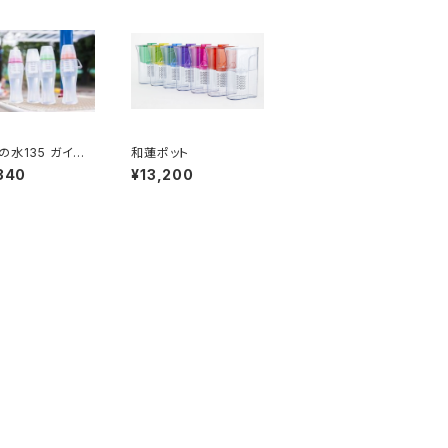
の水135 ガイア
和蓮ポット
ボトル（プッシュ型
340
¥13,200
トル）