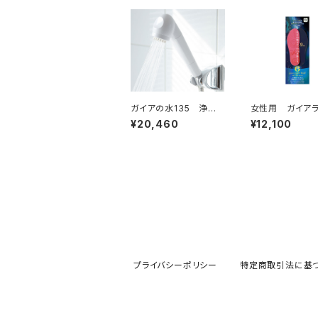
ガイアの水135 浄水
女性用 ガイアラ
シャワー
ォーク（インソー
¥20,460
¥12,100
プライバシーポリシー
特定商取引法に基