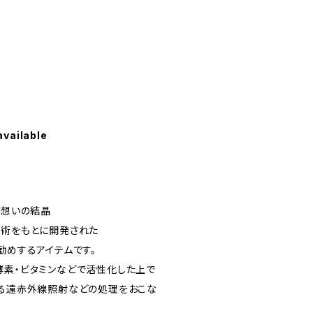
available
の想いの結晶
技術をもとに開発された
勧めするアイテムです。
酵素・ビタミンなどで活性化した上で
よる遠赤外線照射などの処理をおこな