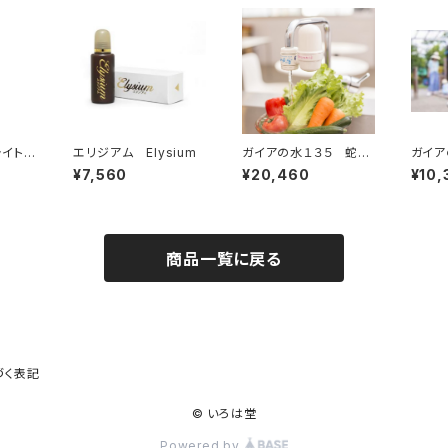
イトウ
エリジアム Elysium
ガイアの水１３５ 蛇口
ガイア
ル）
用浄水器
ライト
¥7,560
¥20,460
¥10,
浄水ボ
商品一覧に戻る
づく表記
© いろは堂
Powered by