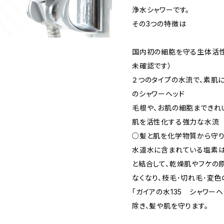
浄水シャワーです。
その3つの特徴は
国内初の細胞を守る生体活性
未確認です）
２つのタイプの水流で、素肌
のシャワーヘッド
毛根や、お肌の細胞まできれ
肌を活性化する強力な水流
○髪と肌を化学物質から守
水道水に含まれている塩素
と結合して、乾燥肌やフケの
なくなり、枝毛･切れ毛･変色
｢ガイアの水135 シャワー
除き、髪や肌を守ります。