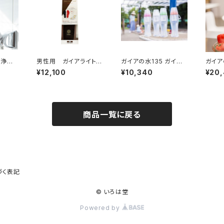
 浄水
男性用 ガイアライトウ
ガイアの水135 ガイア
ガイア
ォーク（インソール）
ライトボトル（プッシュ型
用浄
¥12,100
¥10,340
¥20
浄水ボトル）
商品一覧に戻る
づく表記
© いろは堂
Powered by