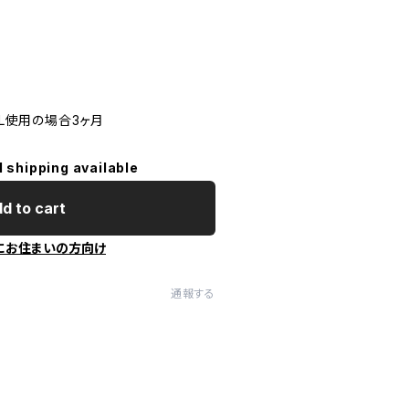
0L使用の場合3ヶ月
l shipping available
d to cart
にお住まいの方向け
通報する