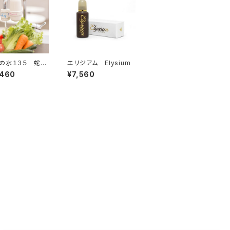
の水１３５ 蛇口
エリジアム Elysium
水器
,460
¥7,560