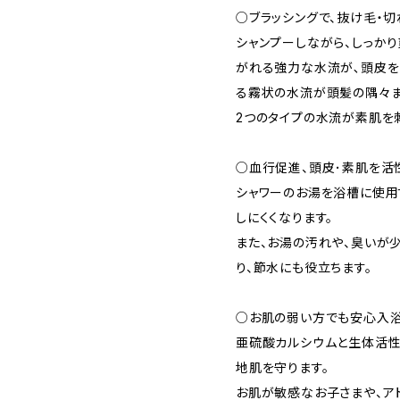
○ブラッシングで、抜け毛・
シャンプーしながら、しっかり
がれる強力な水流が､頭皮を
る霧状の水流が頭髪の隅々ま
2つのタイプの水流が素肌を
○血行促進、頭皮･素肌を活
シャワーのお湯を浴槽に使用
しにくくなります。
また、お湯の汚れや、臭いが
り、節水にも役立ちます。
○お肌の弱い方でも安心入
亜硫酸カルシウムと生体活性
地肌を守ります。
お肌が敏感なお子さまや、ア