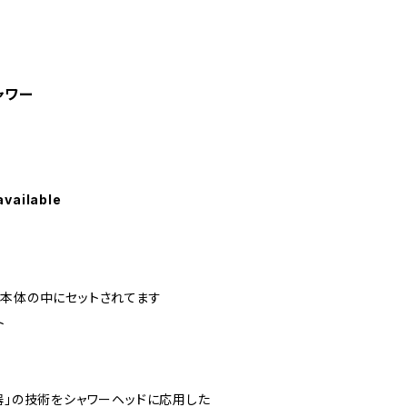
ャワー
available
※本体の中にセットされてます
ト
器」の技術をシャワーヘッドに応用した